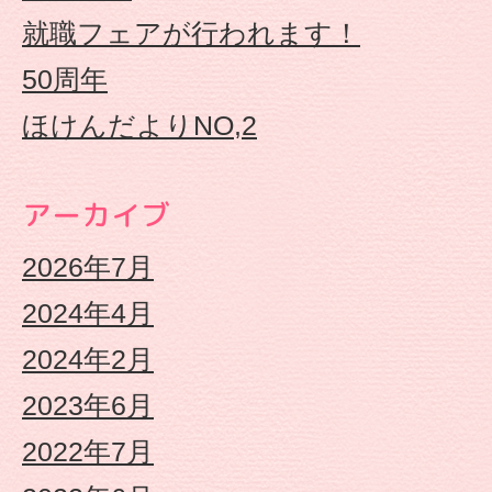
園
就職フェアが行われます！
50周年
|
ほけんだよりNO,2
幼
保
アーカイブ
2026年7月
連
2024年4月
携
2024年2月
型
2023年6月
2022年7月
認