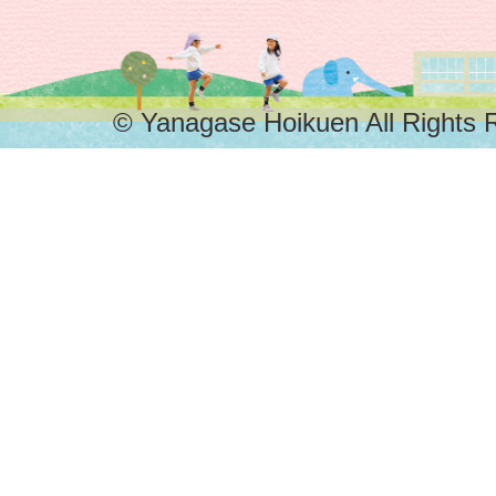
せ
保
© Yanagase Hoikuen All Rights 
育
園