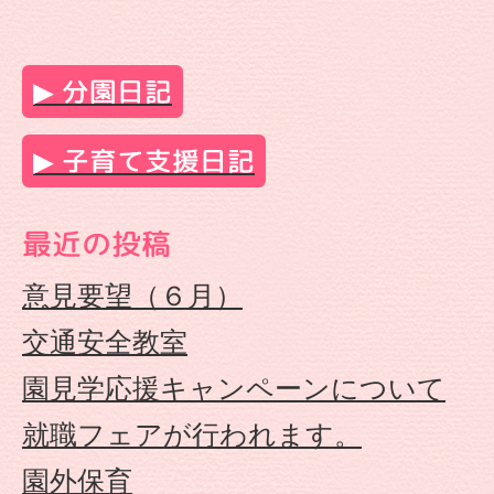
も
園
分園日記
や
子育て支援日記
な
最近の投稿
が
意見要望（６月）
せ
交通安全教室
園見学応援キャンペーンについて
保
就職フェアが行われます。
育
園外保育