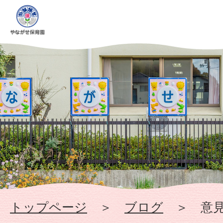
意
見
要
望
（６
月）
-
幼
トップページ
＞
ブログ
＞ 意見