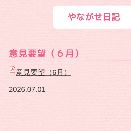
保
やながせ日記
連
携
意見要望（６月）
型
認
意見要望（6月）
定
2026.07.01
こ
ど