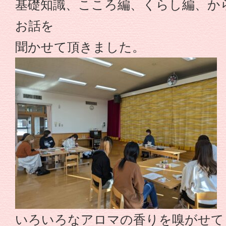
基礎知識、こころ編、くらし編、か
保
お話を
連
聞かせて頂きました。
携
型
認
定
こ
ど
いろいろなアロマの香りを嗅がせて