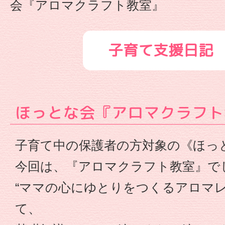
会『アロマクラフト教室』
ク
ラ
子育て支援日記
フ
ト
ほっとな会『アロマクラフト
教
子育て中の保護者の方対象の《ほっ
室』
今回は、『アロマクラフト教室』で
-
“ママの心にゆとりをつくるアロマレ
幼
て、