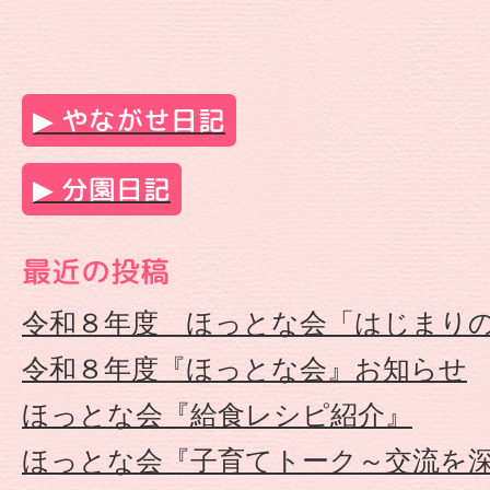
定
こ
やながせ日記
ど
分園日記
も
最近の投稿
園
令和８年度 ほっとな会「はじまり
や
令和８年度『ほっとな会』お知らせ
な
ほっとな会『給食レシピ紹介』
が
ほっとな会『子育てトーク～交流を