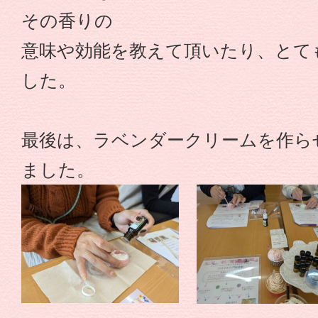
も
その香りの
意味や効能を教えて頂いたり、とて
園
した。
や
な
最後は、ラベンダークリームを作ら
ました。
が
せ
保
育