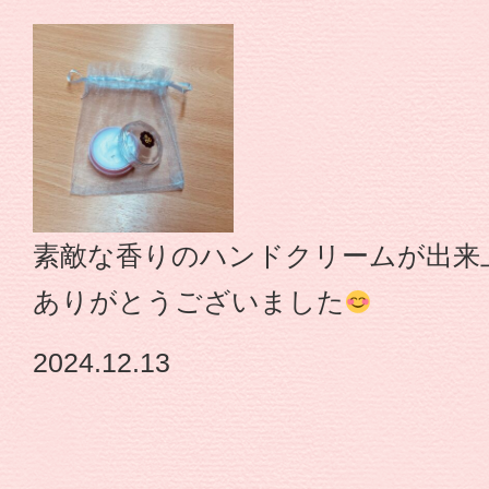
園
|
幼
保
素敵な香りのハンドクリームが出来
連
ありがとうございました
携
2024.12.13
型
認