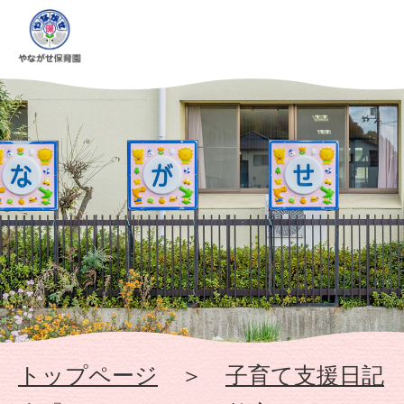
ほ
っ
と
な
会
『ア
ロ
マ
トップページ
＞
子育て支援日記