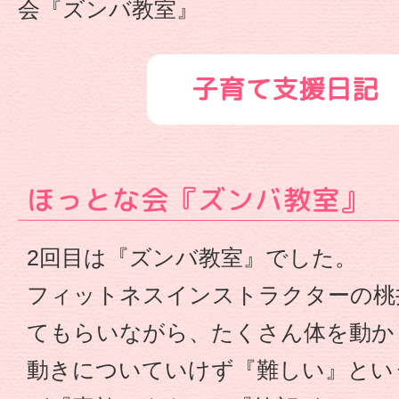
会『ズンバ教室』
教
室』
子育て支援日記
-
幼
ほっとな会『ズンバ教室』
保
2回目は『ズンバ教室』でした。
連
フィットネスインストラクターの桃
携
てもらいながら、たくさん体を動か
型
動きについていけず『難しい』とい