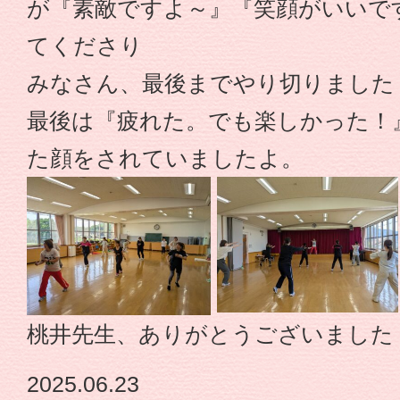
が『素敵ですよ～』『笑顔がいいで
認
てくださり
定
みなさん、最後までやり切りました
こ
最後は『疲れた。でも楽しかった！
た顔をされていましたよ。
ど
も
園
や
桃井先生、ありがとうございました
な
2025.06.23