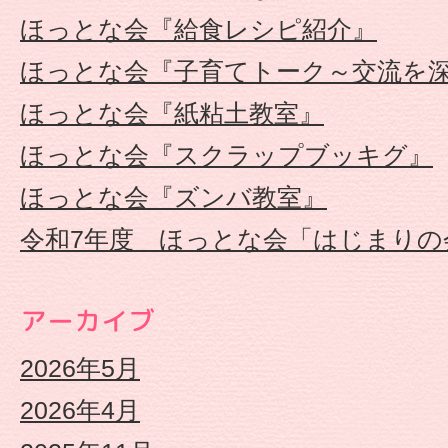
連
ほっとな会『給食レシピ紹介』
ほっとな会『子育てトーク～交流を
携
ほっとな会『紙粘土教室』
型
ほっとな会『スクラップブッキグ』
認
ほっとな会『ズンバ教室』
令和7年度 ほっとな会「はじまりの
定
こ
アーカイブ
ど
2026年5月
2026年4月
も