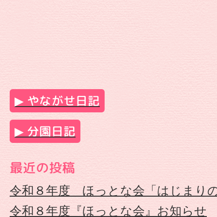
が
せ
保
育
やながせ日記
園
分園日記
|
最近の投稿
幼
令和８年度 ほっとな会「はじまり
保
令和８年度『ほっとな会』お知らせ