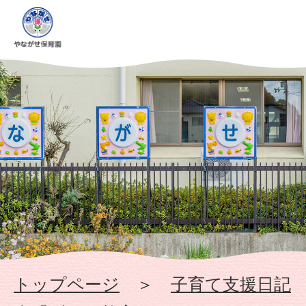
ほ
っ
と
な
会
『ズ
ン
バ
トップページ
＞
子育て支援日記