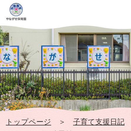
出
張
や
な
が
せ
ひ
ろ
トップページ
＞
子育て支援日記