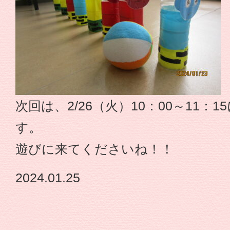
型
認
定
こ
次回は、2/26（火）10：00～11：
ど
す。
遊びに来てくださいね！！
も
2024.01.25
園
や