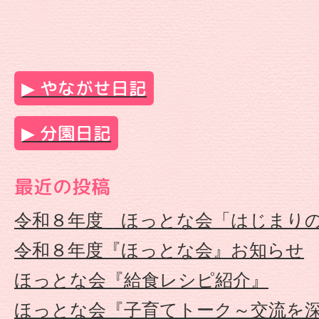
な
が
やながせ日記
せ
分園日記
保
育
最近の投稿
園
令和８年度 ほっとな会「はじまり
令和８年度『ほっとな会』お知らせ
|
ほっとな会『給食レシピ紹介』
幼
ほっとな会『子育てトーク～交流を