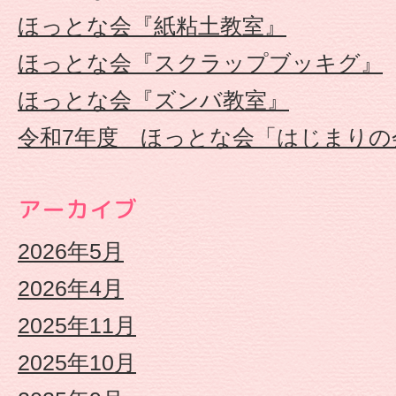
保
ほっとな会『紙粘土教室』
ほっとな会『スクラップブッキグ』
連
ほっとな会『ズンバ教室』
携
令和7年度 ほっとな会「はじまりの
型
アーカイブ
認
2026年5月
定
2026年4月
こ
2025年11月
2025年10月
ど