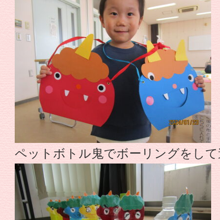
ぼ
う
～
-
幼
保
ペットボトル鬼でボーリングをして
連
携