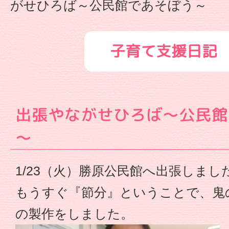
がせひろば～公民館であそぼう～
ば
～
子育て支援日記
公
民
出張やながせひろば～公民館
館
～
で
1/23（火）勝原公民館へ出張しまし
あ
もうすぐ『節分』ということで、鬼
そ
の製作をしました。