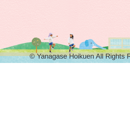
園
© Yanagase Hoikuen All Rights 