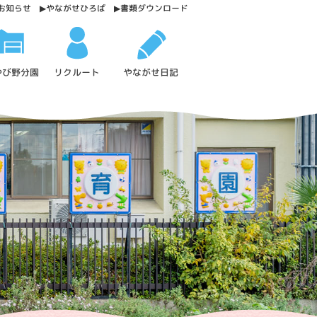
お知らせ
やながせひろば
書類ダウンロード
やび野分園
やながせ日記
リクルート