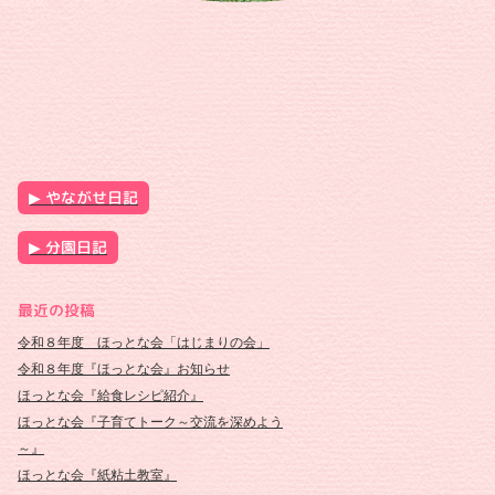
やながせ日記
分園日記
最近の投稿
令和８年度 ほっとな会「はじまりの会」
令和８年度『ほっとな会』お知らせ
ほっとな会『給食レシピ紹介』
ほっとな会『子育てトーク～交流を深めよう
～』
ほっとな会『紙粘土教室』