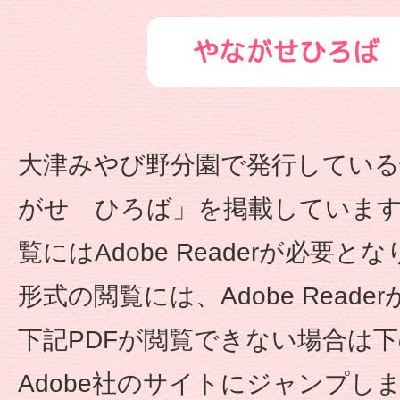
連
やながせひろば
携
型
大津みやび野分園で発行している
認
がせ ひろば」を掲載しています。
定
覧にはAdobe Readerが必要とな
こ
形式の閲覧には、Adobe Reade
ど
下記PDFが閲覧できない場合は
も
Adobe社のサイトにジャンプし