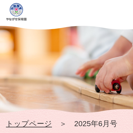
2025
年
6
月
号
-
幼
保
トップページ
＞ 2025年6月号