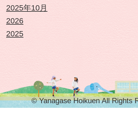
こ
2025年10月
2026
ど
2025
も
園
や
な
© Yanagase Hoikuen All Rights 
が
せ