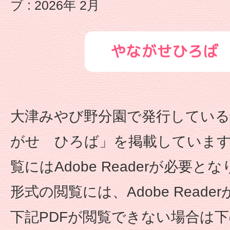
ブ : 2026年 2月
型
認
やながせひろば
定
こ
大津みやび野分園で発行している
ど
がせ ひろば」を掲載しています。
も
覧にはAdobe Readerが必要とな
園
形式の閲覧には、Adobe Reade
や
下記PDFが閲覧できない場合は