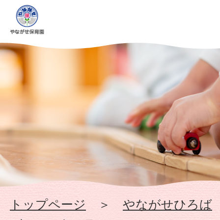
2
月,
2026
-
幼
保
連
携
トップページ
＞
やながせひろば