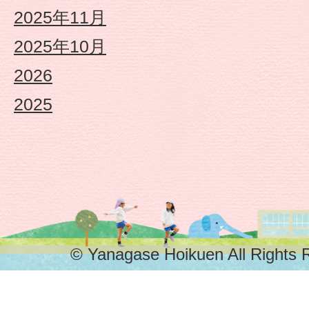
も
2025年11月
2025年10月
園
2026
や
2025
な
が
せ
保
© Yanagase Hoikuen All Rights 
育