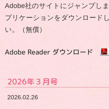
な
Adobe社のサイトにジャンプし
プリケーションをダウンロード
が
い。（無償）
せ
保
Adobe Reader ダウンロード
育
園
2026年３月号
|
2026.02.26
幼