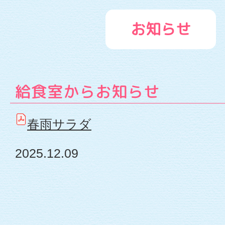
せ
お知らせ
-
幼
給食室からお知らせ
保
連
春雨サラダ
携
2025.12.09
型
認