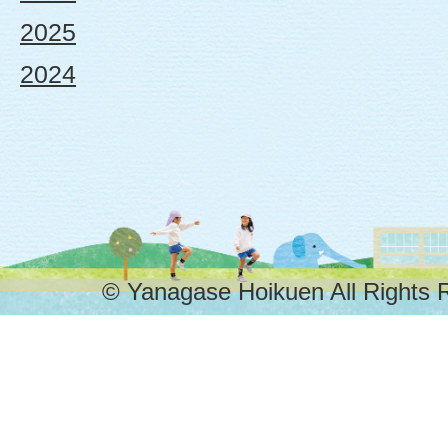
携
2025
2024
型
認
定
こ
© Yanagase Hoikuen All Rights 
ど
も
園