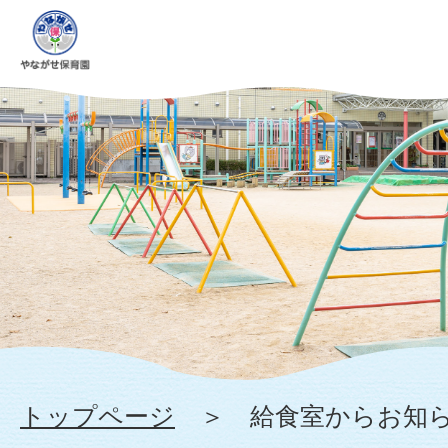
給
食
室
か
ら
お
知
ら
トップページ
＞ 給食室からお知