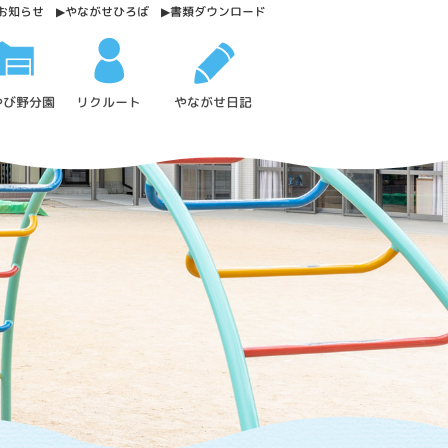
お知らせ
やながせひろば
書類ダウンロード
やび野分園
やながせ日記
リクルート