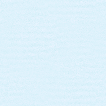
型
認
定
こ
ど
も
園
や
な
が
せ
保
育
園