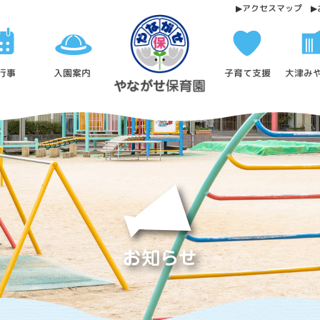
アクセスマップ
6
月,
2026
大津み
子育て支援
行事
入園案内
-
幼
保
連
携
型
認
定
こ
ど