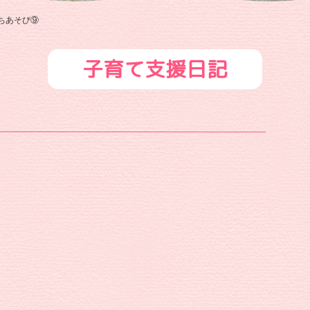
認
定
ちあそび⑨
こ
子育て支援日記
ど
も
園
や
な
が
せ
保
育
園
|