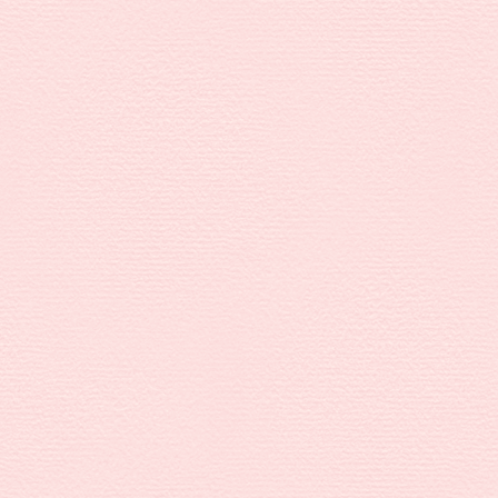
幼
保
連
携
型
認
定
こ
ど
も
園
や
な
が