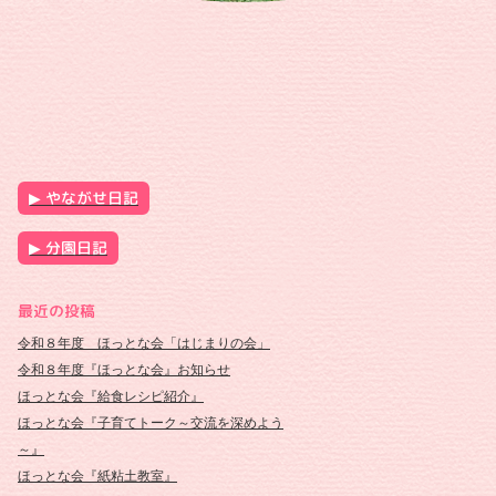
やながせ日記
分園日記
最近の投稿
令和８年度 ほっとな会「はじまりの会」
令和８年度『ほっとな会』お知らせ
ほっとな会『給食レシピ紹介』
ほっとな会『子育てトーク～交流を深めよう
～』
ほっとな会『紙粘土教室』