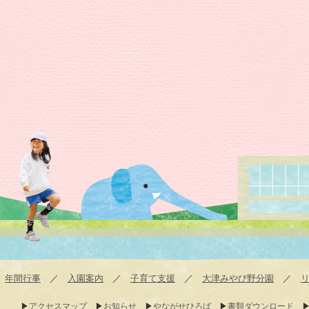
せ
保
育
園
／
年間行事
／
入園案内
／
子育て支援
／
大津みやび野分園
／
アクセスマップ
お知らせ
やながせひろば
書類ダウンロード