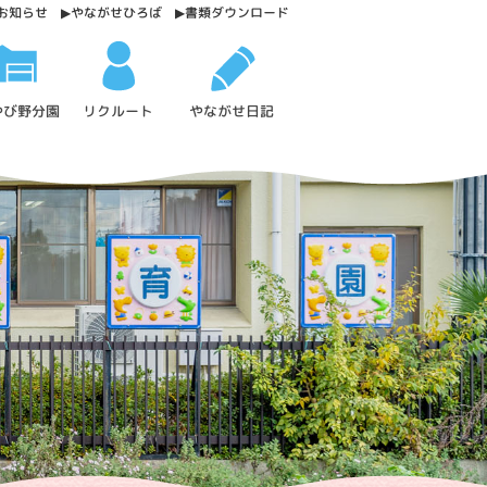
お知らせ
やながせひろば
書類ダウンロード
やび野分園
やながせ日記
リクルート