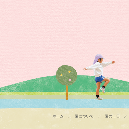
ホーム
／
園について
／
園の一日