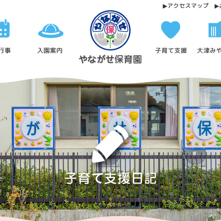
アクセスマップ
お
う
ち
大津み
子育て支援
行事
入園案内
あ
そ
び
⑨
-
幼
保
連
携
型